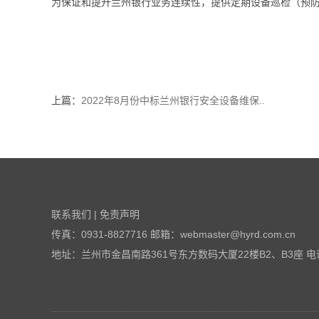
为保证和提升兰州银行业务连续性，提供定期设备巡检（预
上篇：
2022年8月份中标兰州银行安全设备维保..
联系我们
|
免责声明
传真：0931-8827716 邮箱：
webmaster@hyrd.com.cn
地址：兰州市金昌南路361号东方数码大厦22楼B2、B3座 电话：0